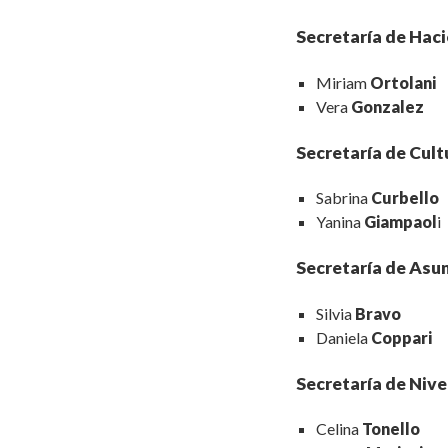
Secretaría de Hac
Miriam
Ortolani
Vera
Gonzalez
Secretaría de Cul
Sabrina
Curbello
Yanina
Giampaol
i
Secretaría de Asun
Silvia
Bravo
Daniela
Coppari
Secretaría de Nivel
Celina
Tonello