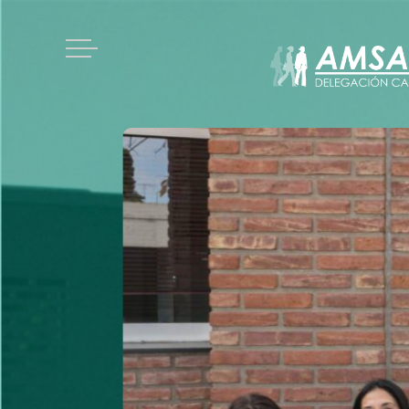
Acceso afiliados
Nosotros
Estatuto social
Historia
Esto te interesa
Régimen de licencias
Afiliados
Reunión
Propuestas
Votación