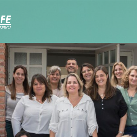
Formación
Resistencias
Eventos
Otras actividades
Instructivos e información
Normativa
Leyes
Decretos
Resoluciones
Contacto