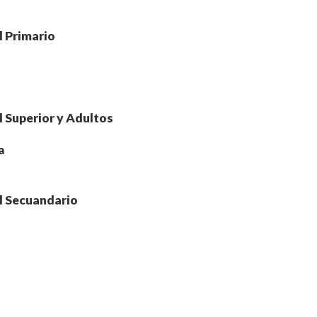
l Primario
l Superior y Adultos
a
l Secuandario