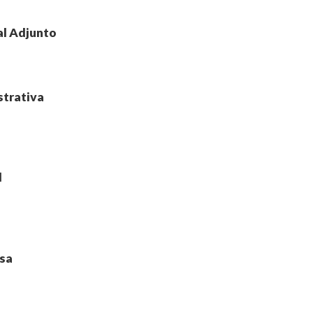
al Adjunto
strativa
l
nsa