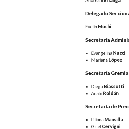
Andrea
Berlanga
Delegado Seccion
Evelin
Mochi
Secretaría Admini
Evangelina
Nucci
Mariana
López
Secretaría Gremia
Diego
Biassotti
Anahí
Roldán
Secretaría de Pre
Liliana
Mansilla
Gisel
Cervigni