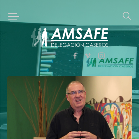
Acceso afiliados
Nosotros
Estatuto social
Historia
Esto te interesa
Régimen de licencias
Afiliados
Reunión
Propuestas
Votación
Formación