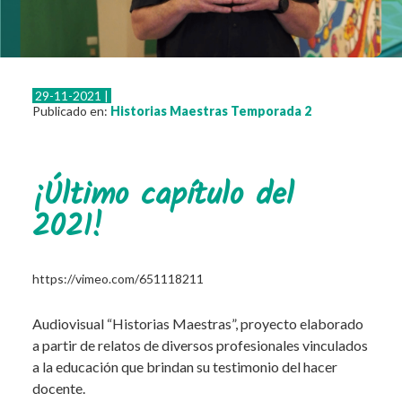
Resistencias
Eventos
Otras actividades
29-11-2021 |
Instructivos e información
Publicado en:
Historias Maestras
Temporada 2
Normativa
Leyes
¡Último capítulo del
Decretos
2021!
Resoluciones
Contacto
https://vimeo.com/651118211
Audiovisual “Historias Maestras”, proyecto elaborado
a partir de relatos de diversos profesionales vinculados
a la educación que brindan su testimonio del hacer
docente.