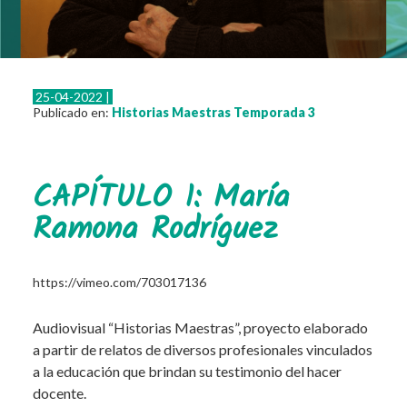
Resistencias
Eventos
Otras actividades
25-04-2022 |
Instructivos e información
Publicado en:
Historias Maestras
Temporada 3
Normativa
Leyes
CAPÍTULO 1: María
Decretos
Ramona Rodríguez
Resoluciones
Contacto
https://vimeo.com/703017136
Audiovisual “Historias Maestras”, proyecto elaborado
a partir de relatos de diversos profesionales vinculados
a la educación que brindan su testimonio del hacer
docente.