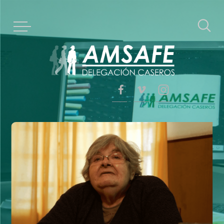
Acceso afiliados
Nosotros
Estatuto social
Historia
Esto te interesa
Régimen de licencias
Afiliados
Reunión
Propuestas
Votación
Formación