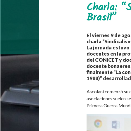
Charla: “
Brasil”
El viernes 9 de ago
charla “Sindicalis
La jornada estuvo 
docentes en la pro
del CONICET y doc
docente bonaerense
finalmente “La con
1988)” desarrollada
Ascolani comenzó su ex
asociaciones suelen se
Primera Guerra Mundial