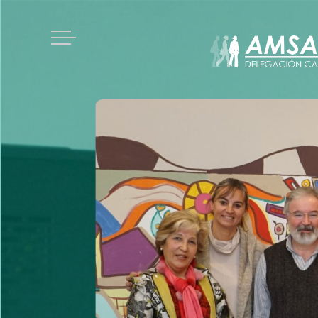
Acceso afiliados
Nosotros
Estatuto social
Historia
Esto te interesa
Régimen de licencias
Afiliados
Reunión
Propuestas
Votación