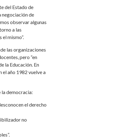
te del Estado de
la negociación de
demos observar algunas
torno a las
s el mismo”.
r de las organizaciones
docentes, pero “en
de la Educación. En
n el año 1982 vuelve a
e la democracia:
 desconocen el derecho
ibilizador no
les”.