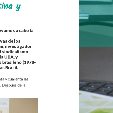
tina y
levamos a cabo la
vas de los
ni, investigador
l sindicalismo
la UBA, y
o brasileño (1978-
, Brasil.
ta y cuarenta las
. Después de la