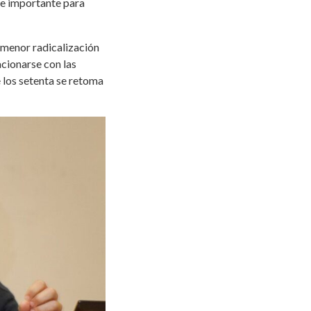
e importante para
a menor radicalización
acionarse con las
e los setenta se retoma