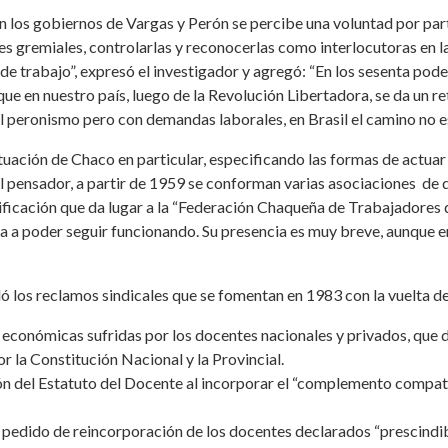
 en los gobiernos de Vargas y Perón se percibe una voluntad por par
nes gremiales, controlarlas y reconocerlas como interlocutoras en 
 de trabajo”, expresó el investigador y agregó: “En los sesenta po
que en nuestro país, luego de la Revolución Libertadora, se da un re
l peronismo pero con demandas laborales, en Brasil el camino no e
situación de Chaco en particular, especificando las formas de actua
l pensador, a partir de 1959 se conforman varias asociaciones de 
ficación que da lugar a la “Federación Chaqueña de Trabajadores 
a a poder seguir funcionando. Su presencia es muy breve, aunque e
ó los reclamos sindicales que se fomentan en 1983 con la vuelta d
s económicas sufridas por los docentes nacionales y privados, que
r la Constitución Nacional y la Provincial.
ión del Estatuto del Docente al incorporar el “complemento compat
l pedido de reincorporación de los docentes declarados “prescindib