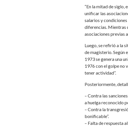
“En la mitad de siglo,
unificar las asociacio
salarios y condiciones
diferencias. Mientras 
asociaciones previas a
Luego, se refirió a la 
de magisterio. Según e
1973 se genera una uni
1976 con el golpe no v
tener actividad”.
Posteriormente, detall
– Contra las sancione
a huelga reconocido po
– Contra la transgres
bonificable”.
– Falta de respuesta a