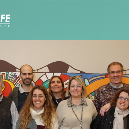
Formación
Resistencias
Eventos
Otras actividades
Instructivos e información
Normativa
Leyes
Decretos
Resoluciones
Contacto