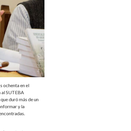
os ochenta en el
en al SUTEBA
 que duró más de un
onformar y la
 encontradas.