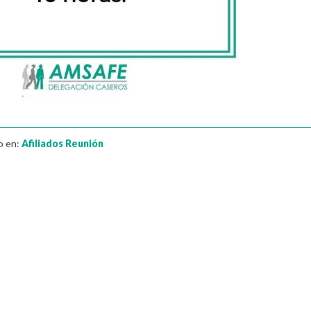
o en:
Afiliados
Reunión